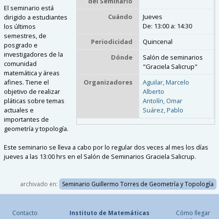
del Seminario
El seminario está
Cuándo
Jueves
dirigido a estudiantes
De:
13:00
a:
14:30
los últimos
semestres, de
Periodicidad
Quincenal
posgrado e
investigadores de la
Dónde
Salón de seminarios
comunidad
"Graciela Salicrup"
matemática y áreas
Organizadores
Aguilar, Marcelo
afines. Tiene el
Alberto
objetivo de realizar
Antolín, Omar
pláticas sobre temas
Suárez, Pablo
actuales e
importantes de
geometría y topología.
Este seminario se lleva a cabo por lo regular dos veces al mes los días
jueves a las 13:00 hrs en el Salón de Seminarios Graciela Salicrup.
archivado en:
Seminario Guillermo Torres de Geometría y Topología
Contacto
Instituto de Matemáticas
Cómo llegar