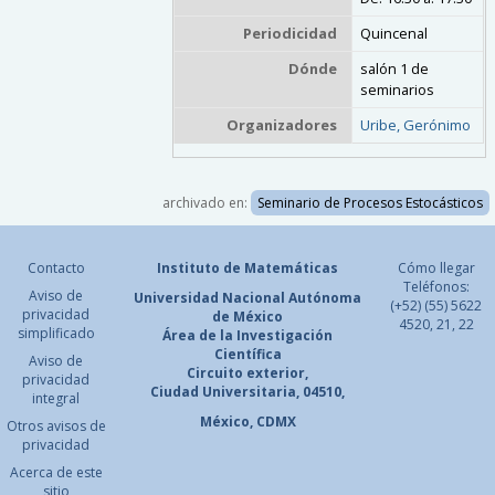
Periodicidad
Quincenal
Dónde
salón 1 de
seminarios
Organizadores
Uribe, Gerónimo
archivado en:
Seminario de Procesos Estocásticos
Contacto
Instituto de Matemáticas
Cómo llegar
Teléfonos:
Aviso de
Universidad Nacional
Autónoma
(+52) (55) 5622
privacidad
de México
4520, 21, 22
simplificado
Área de la Investigación
Científica
Aviso de
Circuito exterior,
privacidad
Ciudad Universitaria, 04510,
integral
México, CDMX
Otros avisos de
privacidad
Acerca de este
sitio