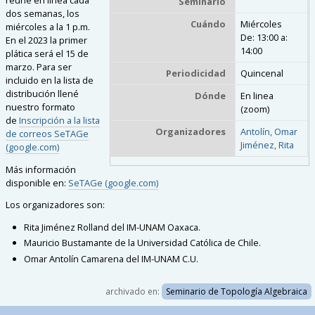
Seminario
dos semanas, los
Cuándo
Miércoles
miércoles a la 1 p.m.
De:
13:00
a:
En el 2023 la primer
14:00
plática será el 15 de
marzo. Para ser
Periodicidad
Quincenal
incluido en la lista de
distribución llené
Dónde
En linea
nuestro formato
(zoom)
de
Inscripción a la lista
Organizadores
Antolín, Omar
de correos SeTAGe
Jiménez, Rita
(google.com)
Más información
disponible en:
SeTAGe (google.com)
Los organizadores son:
Rita Jiménez Rolland del IM-UNAM Oaxaca.
Mauricio Bustamante
de la Universidad Católica de Chile.
Omar Antolín Camarena del IM-UNAM C.U.
archivado en:
Seminario de Topología Algebraica