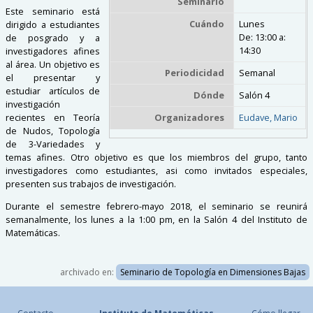
Seminario
Este seminario está
Cuándo
Lunes
dirigido a estudiantes
De:
13:00
a:
de posgrado y a
14:30
investigadores afines
al área. Un objetivo es
Periodicidad
Semanal
el presentar y
estudiar artículos de
Dónde
Salón 4
investigación
Organizadores
Eudave, Mario
recientes en Teoría
de Nudos, Topología
de 3-Variedades y
temas afines. Otro objetivo es que los miembros del grupo, tanto
investigadores como estudiantes, asi como invitados especiales,
presenten sus trabajos de investigación.
Durante el semestre febrero-mayo 2018, el seminario se reunirá
semanalmente, los lunes a la 1:00 pm, en la Salón 4 del Instituto de
Matemáticas.
archivado en:
Seminario de Topología en Dimensiones Bajas