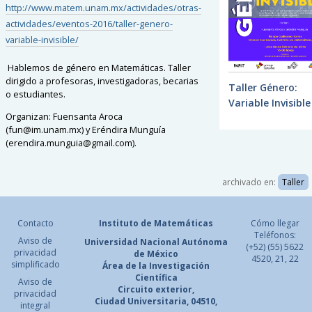
http://www.matem.unam.mx/actividades/otras-
actividades/eventos-2016/taller-genero-
variable-invisible/
Hablemos de género en Matemáticas. Taller
dirigido a profesoras, investigadoras, becarias
Taller Género:
o estudiantes.
Variable Invisible
Organizan: Fuensanta Aroca
(fun@im.unam.mx) y Eréndira Munguía
(erendira.munguia@gmail.com).
archivado en:
Taller
Contacto
Instituto de Matemáticas
Cómo llegar
Teléfonos:
Aviso de
Universidad Nacional
Autónoma
(+52) (55) 5622
privacidad
de México
4520, 21, 22
simplificado
Área de la Investigación
Científica
Aviso de
Circuito exterior,
privacidad
Ciudad Universitaria, 04510,
integral