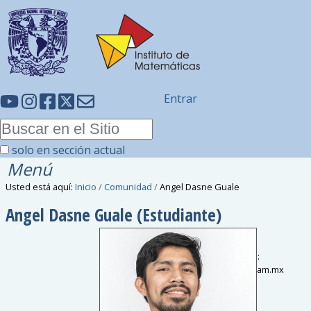
Entrar
solo en sección actual
Menú
Usted está aquí:
Inicio
/
Comunidad
/
Angel Dasne Guale
Angel Dasne
Guale
(Estudiante)
Correo electrónico
:
angelguale
@
im.unam.mx
Sede
:
Oaxaca
Intereses de