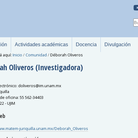
ción
Actividades académicas
Docencia
Divulgación
á aquí:
Inicio
/
Comunidad
/
Déborah Oliveros
ah
Oliveros
(Investigadora)
ectrónico
:
doliveros
@
im.unam.mx
quilla
de oficina
:
55 562-34403
22 - UJIM
Web
ww.matem-juriquilla.unam.mx/Deborah_Oliveros