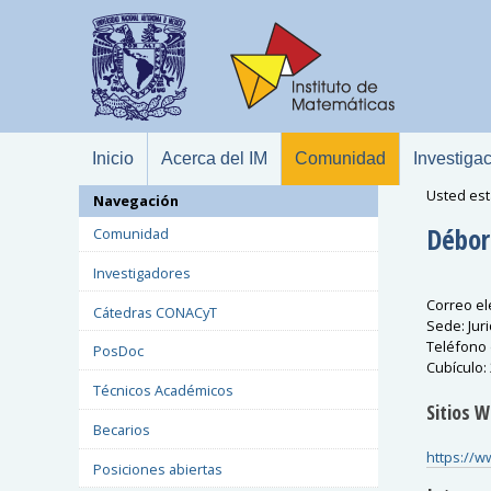
Inicio
Acerca del IM
Comunidad
Investiga
Usted est
Navegación
Débor
Comunidad
Investigadores
Correo el
Cátedras CONACyT
Sede
:
Juri
Teléfono 
PosDoc
Cubículo
:
Técnicos Académicos
Sitios 
Becarios
https://w
Posiciones abiertas