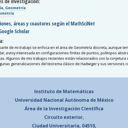
s de investigación:
ía, Geometría
ometría
ciones, áreas y coautores según el MathSciNet
Google Scholar
a:
parte de mi trabajo se enfoca en el área de Geometría discreta, aunque te
ular, estoy interesada en configuraciones finitas de puntos, politopos abstr
as. Algunos de mis trabajos recientes están relacionados con la conjetura d
gunas generalizaciones del teorema clásico de Hadwiger y sus versiones c
Instituto de Matemáticas
Universidad Nacional
Autónoma de México
Área de la Investigación Científica
Circuito exterior,
Ciudad Universitaria, 04510,