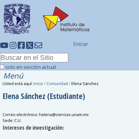
Entrar
solo en sección actual
Menú
Usted está aquí:
Inicio
/
Comunidad
/
Elena Sánchez
Elena
Sánchez
(Estudiante)
Correo electrónico
:
helena
@
ciencias.unam.mx
Sede
:
C.U.
Intereses de investigación: