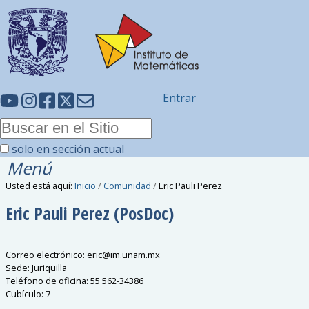
Entrar
solo en sección actual
Menú
Usted está aquí:
Inicio
/
Comunidad
/
Eric Pauli Perez
Eric Pauli
Perez
(PosDoc)
Correo electrónico
:
eric
@
im.unam.mx
Sede
:
Juriquilla
Teléfono de oficina
:
55 562-34386
Cubículo
:
7