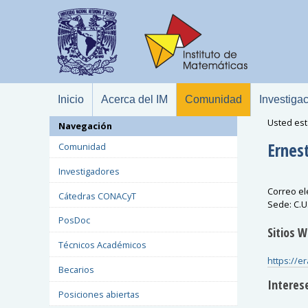
Inicio
Acerca del IM
Comunidad
Investiga
Usted est
Navegación
Ernes
Comunidad
Investigadores
Correo el
Cátedras CONACyT
Sede
:
C.U
PosDoc
Sitios 
Técnicos Académicos
https://e
Becarios
Interese
Posiciones abiertas