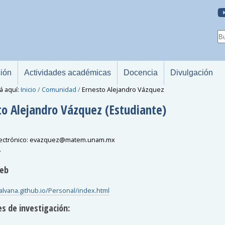
ción
Actividades académicas
Docencia
Divulgación
á aquí:
Inicio
/
Comunidad
/
Ernesto Alejandro Vázquez
to Alejandro
Vázquez
(Estudiante)
ectrónico
:
evazquez
@
matem.unam.mx
.
Web
ralvana.github.io/Personal/index.html
s de investigación: