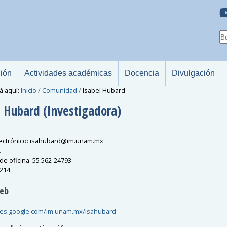
ción
Actividades académicas
Docencia
Divulgación
á aquí:
Inicio
/
Comunidad
/
Isabel Hubard
l
Hubard
(Investigadora)
ectrónico
:
isahubard
@
im.unam.mx
.
de oficina
:
55 562-24793
214
Web
ites.google.com/im.unam.mx/isahubard