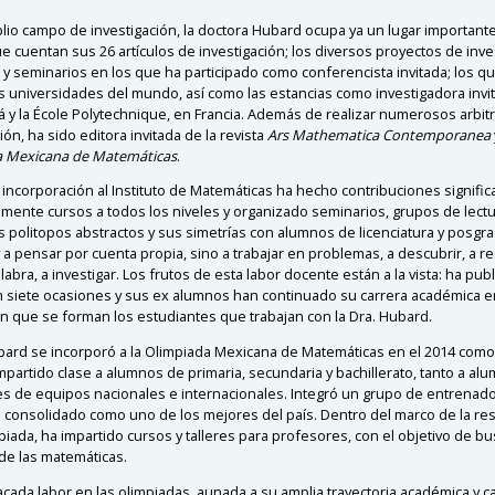
lio campo de investigación, la doctora Hubard ocupa ya un lugar importante 
ue cuentan sus 26 artículos de investigación; los diversos proyectos de in
y seminarios en los que ha participado como conferencista invitada; los que
s universidades del mundo, así como las estancias como investigadora invita
 y la École Polytechnique, en Francia. Además de realizar numerosos arbitr
ión, ha sido editora invitada de la revista
Ars Mathematica Contemporanea
a Mexicana de Matemáticas
.
incorporación al Instituto de Matemáticas ha hecho contribuciones signifi
mente cursos a todos los niveles y organizado seminarios, grupos de lectu
os politopos abstractos y sus simetrías con alumnos de licenciatura y posg
 a pensar por cuenta propia, sino a trabajar en problemas, a descubrir, a re
abra, a investigar. Los frutos de esta labor docente están a la vista: ha pub
n siete ocasiones y sus ex alumnos han continuado su carrera académica e
on que se forman los estudiantes que trabajan con la Dra. Hubard.
bard se incorporó a la Olimpiada Mexicana de Matemáticas en el 2014 como
mpartido clase a alumnos de primaria, secundaria y bachillerato, tanto a a
es de equipos nacionales e internacionales. Integró un grupo de entrenado
 consolidado como uno de los mejores del país. Dentro del marco de la re
mpiada, ha impartido cursos y talleres para profesores, con el objetivo de b
 de las matemáticas.
acada labor en las olimpiadas, aunada a su amplia trayectoria académica y c