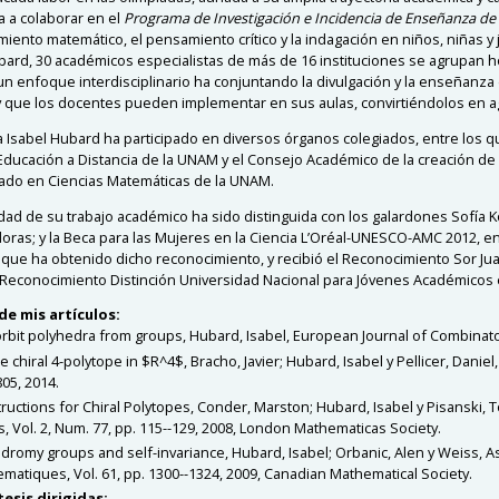
a a colaborar en el
Programa de Investigación e Incidencia de Enseñanza de
iento matemático, el pensamiento crítico y la indagación en niños, niñas y 
ubard, 30 académicos especialistas de más de 16 instituciones se agrupan h
 un enfoque interdisciplinario ha conjuntando la divulgación y la enseñanza
 y que los docentes pueden implementar en sus aulas, convirtiéndolos en 
a Isabel Hubard ha participado en diversos órganos colegiados, entre los 
 Educación a Distancia de la UNAM y el Consejo Académico de la creación de
ado en Ciencias Matemáticas de la UNAM.
lidad de su trabajo académico ha sido distinguida con los galardones Sofía 
doras; y la Beca para las Mujeres en la Ciencia L’Oréal-UNESCO-AMC 2012, en
que ha obtenido dicho reconocimiento, y recibió el Reconocimiento Sor Jua
l Reconocimiento Distinción Universidad Nacional para Jóvenes Académicos 
de mis artículos
:
rbit polyhedra from groups, Hubard, Isabel, European Journal of Combinatoric
ite chiral 4-polytope in $R^4$, Bracho, Javier; Hubard, Isabel y Pellicer, Dani
805, 2014
.
ructions for Chiral Polytopes, Conder, Marston; Hubard, Isabel y Pisanski,
s, Vol. 2, Num. 77, pp. 115--129, 2008, London Mathematicas Society
.
romy groups and self-invariance, Hubard, Isabel; Orbanic, Alen y Weiss, A
matiques, Vol. 61, pp. 1300--1324, 2009, Canadian Mathematical Society
.
tesis dirigidas
: