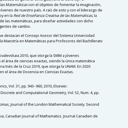
 las Matemáticas
con el objetivo de fomentar la imaginación,
jóvenes de nuestro país. A raíz de esto y con el liderazgo de
oy en la
Red de Enseñanza Creativa de las Matemáticas,
la
 de las matemáticas, para diseñar actividades con dicho
agentes de cambio.
que destacan el Consejo Asesor del Sistema Universidad
 la Maestría en Matemáticas para Profesores del Bachillerato
Kovalevskaia 2010, que otorga la SMM a jóvenes
 el área de ciencias exactas, siendo la única matemática
na Inés de la Cruz 2019, que otorga la UNAM. En 2020
en el área de Docencia en Ciencias Exactas.
s, Vol. 31, pp. 943--960, 2010, Elsevier
.
el, Discrete and Computational Geometry, Vol. 52, Num. 4, pp.
 Tomas, Journal of the London Mathematical Society. Second
sia, Canadian Journal of Mathematics. Journal Canadien de