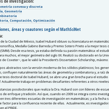
s de investigación:
ometría convexa y discreta
ía, Geometría
mbinatoria
oria, Computación, Optimización
ciones, áreas y coautores según el MathSciNet
a:
a de la Ciudad de México, Isabel Hubard obtuvo su licenciatura en matemát
onorífica, Medalla Gabino Barreda y Premio Sotero Prieto a la mejor tesis d
(SMM). Desde esa tesis, ya estaba definida su pasión matemática: el estudio
ara muchos, el mejor geómetra del siglo XX. Realizó su doctorado en la Univ
e de Coxeter−, que le valió la President’s Dissertation Scholarship, máxim
opos abstractos son la versión moderna de los sólidos platónicos; los gene
, confluyen naturalmente las áreas de geometría y combinatoria y, a raíz del 
e tesis doctoral de Isabel Hubard, se abre una gran brecha para el estudio
d
. Actualmente trabaja en problemas desafiantes referentes a otros niveles
stancias posdoctorales que realiza la Dra. Hubard son con líderes de escu
as de enfoque y tradición. Así que, cuando en 2009 se integra como investig
 en tres diferentes escuelas de investigación en matemáticas; y a la fecha
 factor para la confluencia reciente de ellas.
Actualmente, es investigadora 
” en el PRIDE.