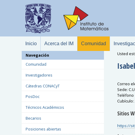
Inicio
Acerca del IM
Comunidad
Investiga
Usted est
Navegación
Isabe
Comunidad
Investigadores
Correo el
Cátedras CONACyT
Sede
:
C.U
Teléfono 
PosDoc
Cubículo
:
Técnicos Académicos
Sitios 
Becarios
https://s
Posiciones abiertas