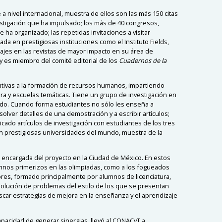
a nivel internacional, muestra de ellos son las más 150 citas
vestigación que ha impulsado; los más de 40 congresos,
 ha organizado; las repetidas invitaciones a visitar
da en prestigiosas instituciones como el Instituto Fields,
ajes en las revistas de mayor impacto en su área de
y es miembro del comité editorial de los
Cuadernos de la
cativas a la formación de recursos humanos, impartiendo
ra y escuelas temáticas. Tiene un grupo de investigación en
rado. Cuando forma estudiantes no sólo les enseña a
solver detalles de una demostración y a escribir artículos;
licado artículos de investigación con estudiantes de los tres
n prestigiosas universidades del mundo, muestra de la
 encargada del proyecto en la Ciudad de México. En estos
lumnos primerizos en las olimpiadas, como a los fogueados
res, formado principalmente por alumnos de licenciatura,
solución de problemas del estilo de los que se presentan
uscar estrategias de mejora en la enseñanza y el aprendizaje
apacidad de generar sinergias, llevó al CONACyT a