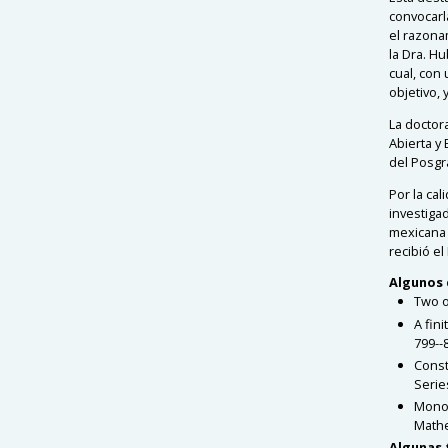
convocarl
el razonam
la Dra. H
cual, con
objetivo,
La doctor
Abierta y
del Posgr
Por la ca
investiga
mexicana 
recibió e
Algunos 
Two o
A fin
799--
Const
Serie
Monod
Mathe
Algunas 