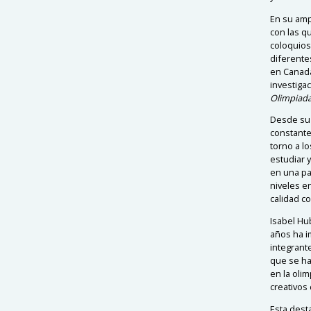
En su amp
con las q
coloquios 
diferente
en Canadá
investigac
Olimpiad
Desde su 
constante
torno a l
estudiar y
en una pal
niveles e
calidad c
Isabel Hu
años ha i
integrant
que se ha
en la oli
creativos
Esta dest