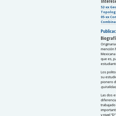
Interese
52-xx Ge
Topolog
05-xx Co
Combinat
Publica
Biografí
Originari
mención h
Mexicana 
que es, p
estudiant
Los polit
su estudio
pionero d
quiralida
Las dos e
diferenci
trabajado
importante
y nivel “D