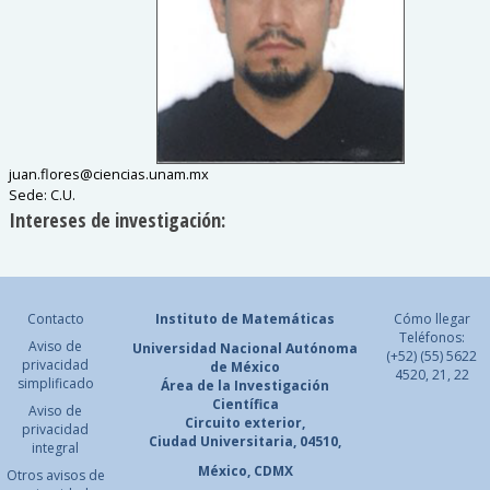
juan.flores
@
ciencias.unam.mx
Sede
:
C.U.
Intereses de investigación:
Contacto
Instituto de Matemáticas
Cómo llegar
Teléfonos:
Aviso de
Universidad Nacional
Autónoma
(+52) (55) 5622
privacidad
de México
4520, 21, 22
simplificado
Área de la Investigación
Científica
Aviso de
Circuito exterior,
privacidad
Ciudad Universitaria, 04510,
integral
México, CDMX
Otros avisos de