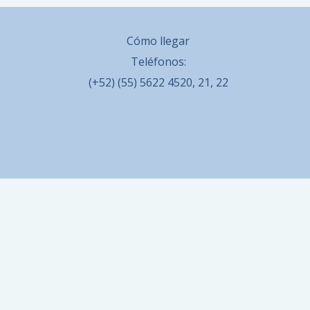
Cómo llegar
Teléfonos:
(+52) (55) 5622 4520, 21, 22