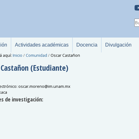
ción
Actividades académicas
Docencia
Divulgación
á aquí:
Inicio
/
Comunidad
/
Oscar Castañon
Castañon
(Estudiante)
ectrónico
:
oscar.moreno
@
im.unam.mx
xaca
s de investigación: