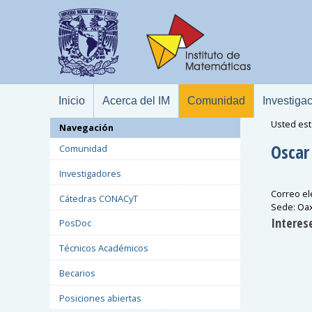
Inicio
Acerca del IM
Comunidad
Investiga
Usted est
Navegación
Oscar
Comunidad
Investigadores
Correo el
Cátedras CONACyT
Sede
:
Oa
Interese
PosDoc
Técnicos Académicos
Becarios
Posiciones abiertas