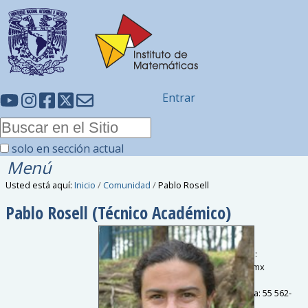
Entrar
solo en sección actual
Menú
Usted está aquí:
Inicio
/
Comunidad
/
Pablo Rosell
Pablo
Rosell
(Técnico Académico)
Correo electrónico
:
prosell
@
im.unam.mx
Sede
:
C.U.
Teléfono de oficina
:
55 562-
24496