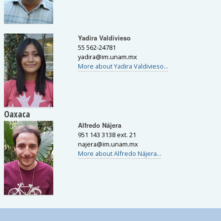
Yadira Valdivieso
55 562-24781
yadira
@
im.unam.mx
More about Yadira Valdivieso...
Oaxaca
Alfredo Nájera
951 143 3138 ext. 21
najera
@
im.unam.mx
More about Alfredo Nájera...