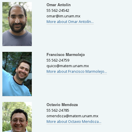
Omar Antolín
55 562-24542
omar
@
im.unam.mx
More about Omar Antolín...
Francisco Marmolejo
55 562-24759
quico
@
matem.unam.mx
More about Francisco Marmolejo...
Octavio Mendoza
55 562-24785
omendoza
@
matem.unam.mx
More about Octavio Mendoza...