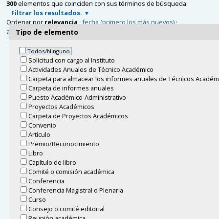
300
elementos que coinciden con sus términos de búsqueda
Filtrar los resultados.
Ordenar por
relevancia
·
fecha (primero los más nuevos)
·
alfabéticamente
Tipo de elemento
Todos/Ninguno
Juan Carlos Pardo Millán, invitado de Gerónimo Uribe, del 29
Solicitud con cargo al Instituto
de junio al 10 de julio de 2026
Actividades Anuales de Técnico Académico
Ubicado en
Acerca del IM
/
Ingresos y visitantes
Carpeta para almacear los informes anuales de Técnicos Académ
Víctor Manuel Rivero Mercado, invitado de Gerónimo Uribe,
Carpeta de informes anuales
del 28 de junio al 10 de julio de 2026
Puesto Académico-Administrativo
Ubicado en
Acerca del IM
/
Ingresos y visitantes
Proyectos Académicos
Carpeta de Proyectos Académicos
Kilian Raschel, invitado de Gerónimo Uribe, del 27 de junio
Convenio
al 10 de julio de 2026
Artículo
Ubicado en
Acerca del IM
/
Ingresos y visitantes
Premio/Reconocimiento
Libro
Kilian Raschel, invitado de Gerónimo Uribe, del 27 de junio
Capítulo de libro
al 10 de julio de 2026
Comité o comisión académica
Ubicado en
Acerca del IM
/
Ingresos y visitantes
Conferencia
Conferencia Magistral o Plenaria
Laura Angélica Cano Cordero, invitada de Ángel Cano, del 4
Curso
al 24 de diciembre de 2025
10 elementos siguientes »
Consejo o comité editorial
Ubicado en
Acerca del IM
/
Ingresos y visitantes
Reunión académica