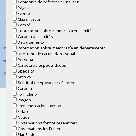
Contenido de referencia Finalizer
Contacto
Instituto de Matemáticas
Cómo llegar
Página
Teléfonos:
Aviso de
Universidad Nacional
Autónoma
Evento
(+52) (55) 5622
privacidad
de México
Classification
4520, 21, 22
simplificado
Área de la Investigación
Comité
Científica
Aviso de
Información sobre membresía en comité
Circuito exterior,
privacidad
Carpeta de comités
Ciudad Universitaria, 04510,
integral
Departamento
México, CDMX
Información sobre membresía en departamento
Otros avisos de
privacidad
Directorio de Facultad/Personal
Persona
Acerca de este
Carpeta de especialidades
sitio
Specialty
Mapa del Sitio
Archivo
Solicitud de Apoyo para Externos
Carpeta
Formulario
Imagen
Implementación inverso
Enlace
Noticia
Observations for the researcher
Observations Inv Folder
PlanFolder