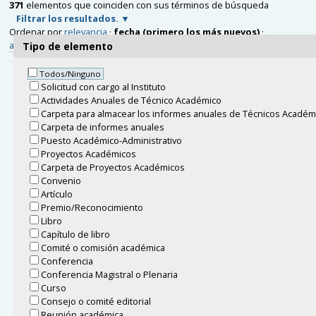
371
elementos que coinciden con sus términos de búsqueda
Filtrar los resultados.
Ordenar por
relevancia
·
fecha (primero los más nuevos)
·
alfabéticamente
Tipo de elemento
Todos/Ninguno
Programa de Estancias de investigación en la UNAM 2024
Solicitud con cargo al Instituto
Primer Periodo
Actividades Anuales de Técnico Académico
Ubicado en
Acerca del IM
/
Avisos
Carpeta para almacear los informes anuales de Técnicos Académ
Rostislav Grigorchuk, invitado de Peter Makienko, del 17 al
Carpeta de informes anuales
24 de noviembre de 2023
Puesto Académico-Administrativo
Ubicado en
Acerca del IM
/
Ingresos y visitantes
Proyectos Académicos
Carpeta de Proyectos Académicos
Marco Antonio Pérez Bullones, invitado de Octavio
Convenio
Mendoza del 17 de noviembre al 15 de diciembre de 2023
Artículo
Ubicado en
Acerca del IM
/
Ingresos y visitantes
Premio/Reconocimiento
Libro
CIENPiés Matemático Preparatoria número 7
Capítulo de libro
Ubicado en
Actividades académicas
/
Carrusel actividades
Comité o comisión académica
divulgación
Conferencia
Conferencia Magistral o Plenaria
Asume Leonardo Lomelí Vanegas la rectoría de la UNAM
Curso
para el período 2023-2027
Consejo o comité editorial
Ubicado en
Acerca del IM
/
Noticias
Reunión académica