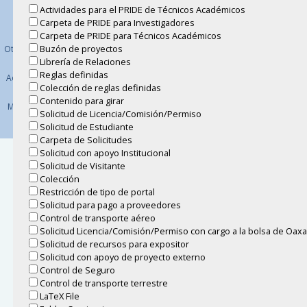
Científica
Aviso de
Actividades para el PRIDE de Técnicos Académicos
Circuito exterior,
privacidad
Carpeta de PRIDE para Investigadores
Ciudad Universitaria, 04510,
integral
Carpeta de PRIDE para Técnicos Académicos
México, CDMX
Buzón de proyectos
Otros avisos de
privacidad
Librería de Relaciones
Reglas definidas
Acerca de este
Colección de reglas definidas
sitio
Contenido para girar
Mapa del Sitio
Solicitud de Licencia/Comisión/Permiso
Solicitud de Estudiante
Carpeta de Solicitudes
Solicitud con apoyo Institucional
Solicitud de Visitante
Colección
Restricción de tipo de portal
Solicitud para pago a proveedores
Control de transporte aéreo
Solicitud Licencia/Comisión/Permiso con cargo a la bolsa de Oax
Solicitud de recursos para expositor
Solicitud con apoyo de proyecto externo
Control de Seguro
Control de transporte terrestre
LaTeX File