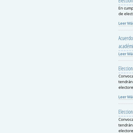
Eleccio
En cumpl
de elect
Leer Má
Acuerdo 
académi
Leer Má
Eleccio
Convoca
tendrán 
electore
Leer Má
Eleccio
Convoca
tendrán 
electore