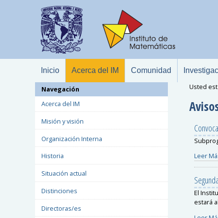
Inicio
Acerca del IM
Comunidad
Investiga
Usted est
Navegación
Avisos
Acerca del IM
Misión y visión
Convocat
Organización Interna
Subprog
Leer Má
Historia
Situación actual
Segunda
Distinciones
El Insti
estará a
Directoras/es
Leer Má