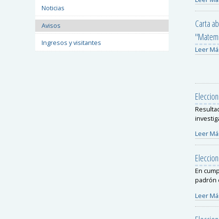
Noticias
Carta ab
Avisos
"Matemát
Ingresos y visitantes
Leer Má
Eleccio
Resultad
investig
Leer Má
Eleccio
En cumpl
padrón d
Leer Má