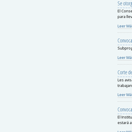
Se otor
El Conse
para lle
Leer Má
Convocat
Subprog
Leer Má
Corte de
Les avis
trabaja
Leer Má
Convoca
El Insti
estará a
Leer Má