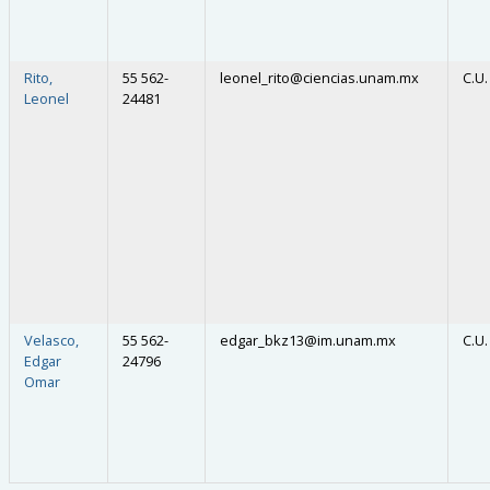
Rito,
55 562-
leonel_rito
@
ciencias.unam.mx
C.U.
Leonel
24481
Velasco,
55 562-
edgar_bkz13
@
im.unam.mx
C.U.
Edgar
24796
Omar