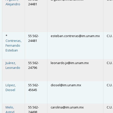
Alejandro
24481
*
55 562-
esteban.contreras
@
im.unam.mx
C.U.
Contreras,
24481
Fernando
Esteban
Juárez,
55 562-
leonardo.jv
@
im.unam.mx
C.U.
Leonardo
24796
López,
55 562-
diosel
@
im.unam.mx
C.U.
Diosel
45645
Melo,
55 562-
carolina
@
im.unam.mx
C.U.
Astrid
24498