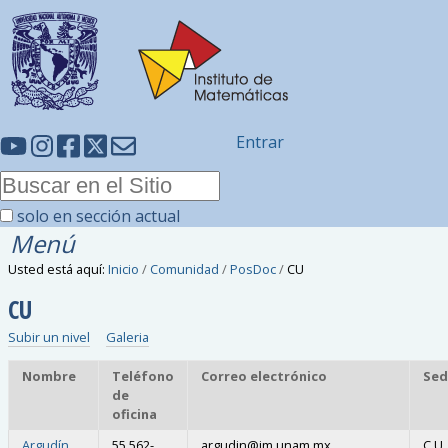
Entrar
solo en sección actual
Menú
Usted está aquí:
Inicio
/
Comunidad
/
PosDoc
/
CU
CU
Subir un nivel
Galeria
Nombre
Teléfono
Correo electrónico
Sed
de
oficina
Argudín,
55 562-
argudin
@
im.unam.mx
C.U.