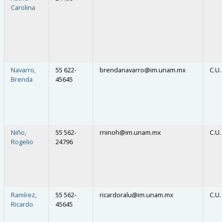
Carolina
Navarro,
55 622-
brendanavarro
@
im.unam.mx
C.U.
Brenda
45645
Niño,
55 562-
rninoh
@
im.unam.mx
C.U.
Rogelio
24796
Ramírez,
55 562-
ricardoralu
@
im.unam.mx
C.U.
Ricardo
45645