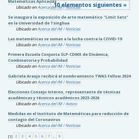
Matemáticas Aplicadas
10 elementos siguientes »
Ubicado en
Acerca del IM
/
Noticias
Se inaugura la exposición de arte matemático "Limit Sets"
en la Universidad de Tsinghua
Ubicado en
Acerca del IM
/
Noticias
Las matemáticas se suman a la lucha contra la COVID-19
Ubicado en
Acerca del IM
/
Noticias
Primera Escuela Conjunta SLP-CDMX de Dinámica,
Combinatoria y Probabilidad
Ubicado en
Acerca del IM
/
Noticias
Gabriela Araujo recibirá el nombramiento TWAS Fellow 2024
Ubicado en
Acerca del IM
/
Noticias
Elecciones Consejo Interno, representante de técnicas
académicas y técnicos académicos 2023-2026
Ubicado en
Acerca del IM
/
Avisos
Medidas en el Instituto de Matemáticas para reducción de
contagio del Coronavirus
Ubicado en
Acerca del IM
/
Noticias
[
1
]
2
3
4
5
6
7
...
9