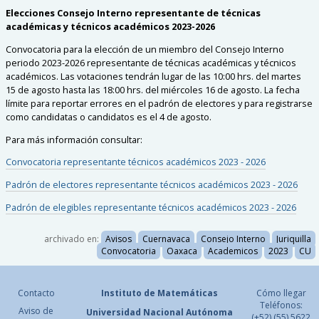
Elecciones Consejo Interno representante de
técnicas
académicas
y técnicos académicos
202
3
-202
6
Convocatoria para la elección de un miembro del Consejo Interno
periodo 202
3
-202
6
representante de
técnicas académicas y técnicos
académicos
. Las votaciones tendrán lugar de las 10:00 hrs. del
martes
15
de
agosto
hasta las 18:00 hrs. del
miércoles 16 de agosto
. La fecha
límite para reportar errores en el padrón de electores y para registrarse
como candidatas o candidatos es el
4
de
agosto
.
Para más información consultar:
Convocatoria representante técnicos académicos 2023 - 2026
Padrón de electores
representante técnicos académicos 2023 - 2026
Padrón de elegibles
representante técnicos académicos 2023 - 2026
archivado en:
Avisos
Cuernavaca
Consejo Interno
Juriquilla
Convocatoria
Oaxaca
Academicos
2023
CU
Contacto
Instituto de Matemáticas
Cómo llegar
Teléfonos:
Aviso de
Universidad Nacional
Autónoma
(+52) (55) 5622