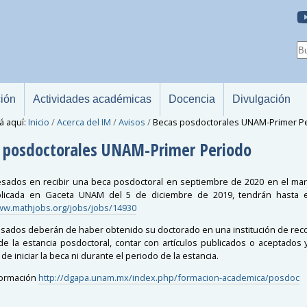
ción
Actividades académicas
Docencia
Divulgación
á aquí:
Inicio
/
Acerca del IM
/
Avisos
/
Becas posdoctorales UNAM-Primer P
 posdoctorales UNAM-Primer Periodo
esados en recibir una
beca
posdoctoral
en septiembre de 2020 en el mar
blicada en Gaceta
UNAM
del 5 de diciembre de 2019, tendrán hasta 
ww.mathjobs.org/jobs/jobs/14930
esados deberán de haber obtenido su doctorado en una institución de recon
 de la estancia
posdoctoral
, contar con artículos publicados o aceptados
e iniciar la
beca
ni durante el periodo de la estancia.
formación
http://dgapa.
unam
.mx/index.php/formacion-academica/posdoc