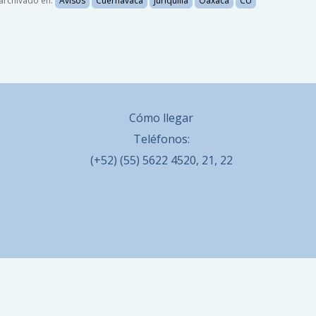
archivado en:
Avisos
Cuernavaca
Juriquilla
Oaxaca
CU
Cómo llegar
Teléfonos:
(+52) (55) 5622 4520, 21, 22