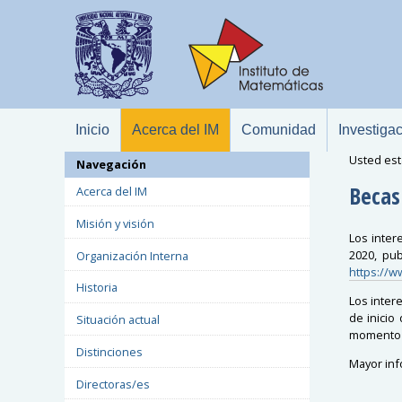
Inicio
Acerca del IM
Comunidad
Investiga
Usted est
Navegación
Becas
Acerca del IM
Misión y visión
Los inter
2020, pu
Organización Interna
https://w
Historia
Los inter
de inicio
Situación actual
momento d
Distinciones
Mayor in
Directoras/es