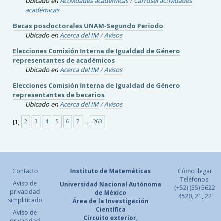
Ubicado en
Actividades académicas
/
Carrusel actividades
académicas
Becas posdoctorales UNAM-Segundo Periodo
Ubicado en
Acerca del IM
/
Avisos
Elecciones Comisión Interna de Igualdad de Género
representantes de académicos
Ubicado en
Acerca del IM
/
Avisos
Elecciones Comisión Interna de Igualdad de Género
representantes de becarios
Ubicado en
Acerca del IM
/
Avisos
[
1
]
2
3
4
5
6
7
...
263
Contacto
Instituto de Matemáticas
Cómo llegar
Teléfonos:
Aviso de
Universidad Nacional
Autónoma
(+52) (55) 5622
privacidad
de México
4520, 21, 22
simplificado
Área de la Investigación
Científica
Aviso de
Circuito exterior,
privacidad