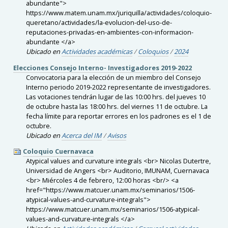
abundante">
https://www.matem.unam.mx/juriquilla/actividades/coloquio-
queretano/actividades/la-evolucion-del-uso-de-
reputaciones-privadas-en-ambientes-con-informacion-
abundante </a>
Ubicado en
Actividades académicas
/
Coloquios
/
2024
Elecciones Consejo Interno- Investigadores 2019-2022
Convocatoria para la elección de un miembro del Consejo
Interno periodo 2019-2022 representante de investigadores.
Las votaciones tendrán lugar de las 10:00 hrs. del jueves 10
de octubre hasta las 18:00 hrs. del viernes 11 de octubre. La
fecha límite para reportar errores en los padrones es el 1 de
octubre.
Ubicado en
Acerca del IM
/
Avisos
Coloquio Cuernavaca
Atypical values and curvature integrals <br> Nicolas Dutertre,
Universidad de Angers <br> Auditorio, IMUNAM, Cuernavaca
<br> Miércoles 4 de febrero, 12:00 horas <br/> <a
href="https://www.matcuer.unam.mx/seminarios/1506-
atypical-values-and-curvature-integrals">
https://www.matcuer.unam.mx/seminarios/1506-atypical-
values-and-curvature-integrals </a>