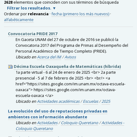
2628
elementos que coinciden con sus términos de búsqueda
Filtrar los resultados.
Ordenar por
relevancia
·
fecha (primero los más nuevos)
·
alfabéticamente
Convocatoria PRIDE 2017
En Gaceta UNAM del 27 de octubre de 2016 se publicó la
Convocatoria 2017 del Programa de Primas al Desempeño del
Personal Académico de Tiempo Completo (PRIDE).
Ubicado en
Acerca del IM
/
Avisos
Décima Escuela Oaxaqueña de Matemáticas (híbrida)
1a parte virtual - 6 al 24 de enero de 2025 <br> 2a parte
presencial - 5 al 7 de febrero de 2025 <br> <br/> <a
href="https://sites.google.com/im.unam.mx/octava-escuela-
oaxaca"> https://sites.google.com/im.unam.mx/octava-
escuela-oaxaca </a>
Ubicado en
Actividades académicas
/
Escuelas
/
2025
La evolución del uso de reputaciones privadas en
ambientes con información abundante
Ubicado en
Actividades
/
Coloquio Queretano
/
Actividades -
Coloquio Queretano