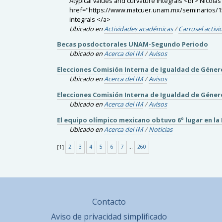
Atypical values and curvature integrals <br> Nicol
href="https://www.matcuer.unam.mx/seminarios/150
integrals </a>
Ubicado en
Actividades académicas
/
Carrusel activ
Becas posdoctorales UNAM-Segundo Periodo
Ubicado en
Acerca del IM
/
Avisos
Elecciones Comisión Interna de Igualdad de Géne
Ubicado en
Acerca del IM
/
Avisos
Elecciones Comisión Interna de Igualdad de Géne
Ubicado en
Acerca del IM
/
Avisos
El equipo olímpico mexicano obtuvo 6º lugar en 
Ubicado en
Acerca del IM
/
Noticias
[
1
]
2
3
4
5
6
7
...
260
Contacto
Aviso de privacidad simplificado