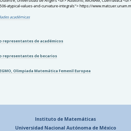
as Dutertre, Universidad de Angers <br> Auditorio, IMUNAM, Cuernavaca <br>
6-atypical-values-and-curvature-integrals"> https://www.matcuer.unam.mx
idades académicas
ro representantes de académicos
ro representantes de becarios
la EGMO, Olimpiada Matemática Femenil Europea
Instituto de Matemáticas
Universidad Nacional
Autónoma de México