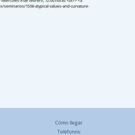
 Miércoles 4 de febrero, 12:00 horas <br/> <a
/seminarios/1506-atypical-values-and-curvature-
Cómo llegar
Teléfonos: