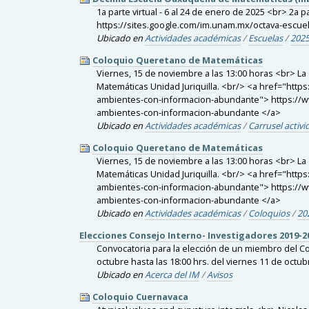
1a parte virtual - 6 al 24 de enero de 2025 <br> 2a
https://sites.google.com/im.unam.mx/octava-escue
Ubicado en
Actividades académicas
/
Escuelas
/
202
Coloquio Queretano de Matemáticas
Viernes, 15 de noviembre a las 13:00 horas <br> La 
Matemáticas Unidad Juriquilla. <br/> <a href="htt
ambientes-con-informacion-abundante"> https://ww
ambientes-con-informacion-abundante </a>
Ubicado en
Actividades académicas
/
Carrusel activ
Coloquio Queretano de Matemáticas
Viernes, 15 de noviembre a las 13:00 horas <br> La 
Matemáticas Unidad Juriquilla. <br/> <a href="htt
ambientes-con-informacion-abundante"> https://ww
ambientes-con-informacion-abundante </a>
Ubicado en
Actividades académicas
/
Coloquios
/
20
Elecciones Consejo Interno- Investigadores 2019-2
Convocatoria para la elección de un miembro del Co
octubre hasta las 18:00 hrs. del viernes 11 de octub
Ubicado en
Acerca del IM
/
Avisos
Coloquio Cuernavaca