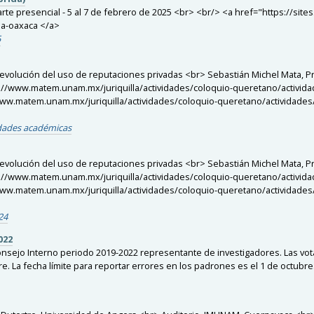
 parte presencial - 5 al 7 de febrero de 2025 <br> <br/> <a href="https://
la-oaxaca </a>
5
evolución del uso de reputaciones privadas <br> Sebastián Michel Mata, Pri
ps://www.matem.unam.mx/juriquilla/actividades/coloquio-queretano/activid
w.matem.unam.mx/juriquilla/actividades/coloquio-queretano/actividades/
idades académicas
evolución del uso de reputaciones privadas <br> Sebastián Michel Mata, Pri
ps://www.matem.unam.mx/juriquilla/actividades/coloquio-queretano/activid
w.matem.unam.mx/juriquilla/actividades/coloquio-queretano/actividades/
24
022
nsejo Interno periodo 2019-2022 representante de investigadores. Las vota
re. La fecha límite para reportar errores en los padrones es el 1 de octubre