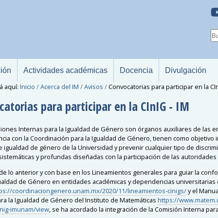
ción
Actividades académicas
Docencia
Divulgación
á aquí:
Inicio
/
Acerca del IM
/
Avisos
/
Convocatorias para participar en la CIn
atorias para participar en la CInIG - IM
iones Internas para la Igualdad de Género son órganos auxiliares de las 
cia con la Coordinación para la Igualdad de Género, tienen como objetivo im
e igualdad de género de la Universidad y prevenir cualquier tipo de discrim
sistemáticas y profundas diseñadas con la participación de las autoridades
de lo anterior y con base en los Lineamientos generales para guiar la conf
gualdad de Género en entidades académicas y dependencias universitarias 
ps://coordinaciongenero.unam.mx/2020/11/lineamientos-cinigs/
y
el Manua
ara la Igualdad de Género del Instituto de Matemáticas
https://www.matem.u
inig-imunam/view
,
se ha acordado la integración de la Comisión Interna para