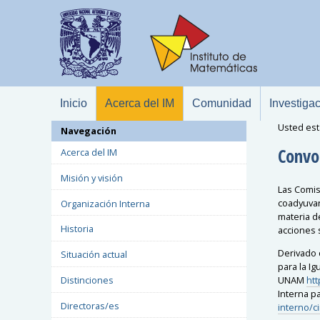
Inicio
Acerca del IM
Comunidad
Investiga
Usted est
Navegación
Convoc
Acerca del IM
Misión y visión
L
as Comis
coadyuvan
Organización Interna
materia d
Historia
acciones 
Derivado 
Situación actual
para la I
UNAM
htt
Distinciones
Interna p
Directoras/es
interno/c