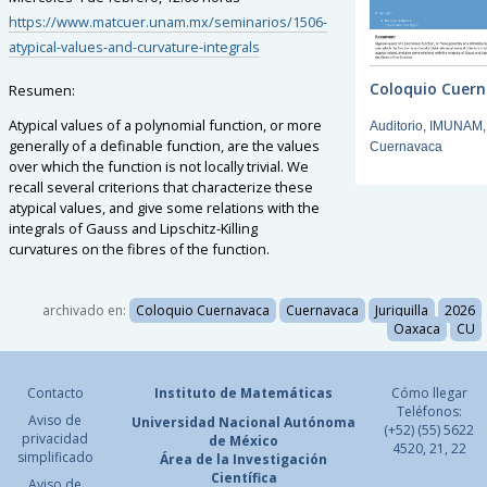
https://www.matcuer.unam.mx/seminarios/1506-
atypical-values-and-curvature-integrals
Coloquio Cuer
Resumen:
Atypical values of a polynomial function, or more
Auditorio, IMUNAM,
generally of a definable function, are the values
Cuernavaca
over which the function is not locally trivial. We
recall several criterions that characterize these
atypical values, and give some relations with the
integrals of Gauss and Lipschitz-Killing
curvatures on the fibres of the function.
archivado en:
Coloquio Cuernavaca
Cuernavaca
Juriquilla
2026
Oaxaca
CU
Contacto
Instituto de Matemáticas
Cómo llegar
Teléfonos:
Aviso de
Universidad Nacional
Autónoma
(+52) (55) 5622
privacidad
de México
4520, 21, 22
simplificado
Área de la Investigación
Científica
Aviso de