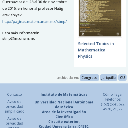
Cuernavaca del 28 al 30 de noviembre
de 2016, en honor al profesor Natig
Atakishiyev.
http://paginas.matem.unam.mx/stmp/
Para más información
stmp@im.unam.mx
Selected Topics in
Mathematical
Physics
archivado en:
Congreso
Juriquilla
CU
Contacto
Instituto de Matemáticas
Cómo llegar
Teléfonos:
Aviso de
Universidad Nacional
Autónoma
(+52) (55) 5622
privacidad
de México
4520, 21, 22
simplificado
Área de la Investigación
Científica
Aviso de
Circuito exterior,
privacidad
Ciudad Universitaria, 04510,