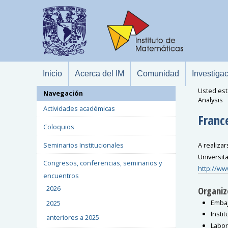
Inicio
Acerca del IM
Comunidad
Investiga
Usted est
Navegación
Analysis
Actividades académicas
Franc
Coloquios
Seminarios Institucionales
A realiza
Universit
Congresos, conferencias, seminarios y
http://ww
encuentros
2026
Organiz
Embaj
2025
Insti
anteriores a 2025
Labor