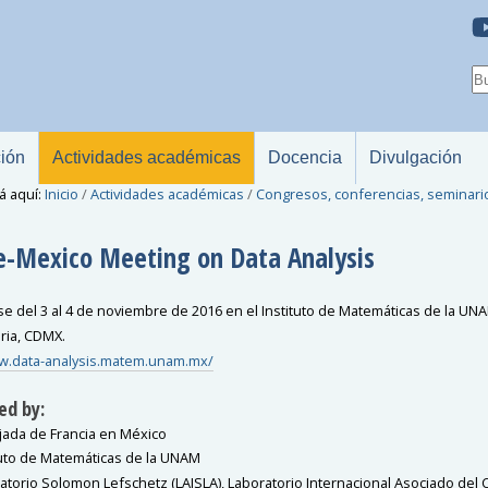
ción
Actividades académicas
Docencia
Divulgación
á aquí:
Inicio
/
Actividades académicas
/
Congresos, conferencias, seminari
e-Mexico Meeting on Data Analysis
rse del 3 al 4 de noviembre de 2016 en el Instituto de Matemáticas de la UN
aria, CDMX.
w.data-analysis.matem.unam.mx/
ed by:
ada de Francia en México
tuto de Matemáticas de la UNAM
atorio Solomon Lefschetz (LAISLA), Laboratorio Internacional Asociado del 