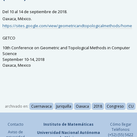
Del 10 al 14 de septiembre de 2018.
Oaxaca, México.
https://sites.google.com/view/geometricandtopologicalmethods/home
GETCO
10th Conference on Geometric and Topological Methods in Computer
Science
September 10-14, 2018
Oaxaca, Mexico
archivado en:
Cuernavaca
Juriquilla
Oaxaca
2018
Congreso
CU
Contacto
Instituto de Matemáticas
Cómo llegar
Teléfonos:
Aviso de
Universidad Nacional
Autónoma
(+52) (55) 5622