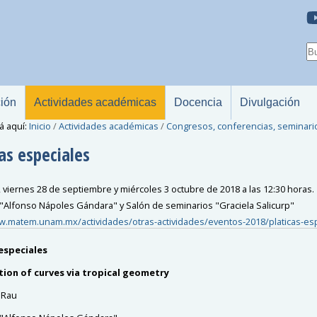
ción
Actividades académicas
Docencia
Divulgación
á aquí:
Inicio
/
Actividades académicas
/
Congresos, conferencias, seminari
as especiales
, viernes 28 de septiembre y miércoles 3 octubre de 2018 a las 12:30 horas.
 "Alfonso Nápoles Gándara" y Salón de seminarios "Graciela Salicurp"
w.matem.unam.mx/actividades/otras-actividades/eventos-2018/platicas-es
 especiales
ion of curves via tropical geometry
 Rau