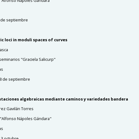
 "Alfonso Nápoles Gándara"
 de septiembre
c loci in moduli spaces of curves
rasca
seminarios "Graciela Salicurp"
as
8 de septiembre
taciones algebraicas mediante caminos y variedades bandera
érez Gavilán Torres
 "Alfonso Nápoles Gándara"
as
 3 octubre