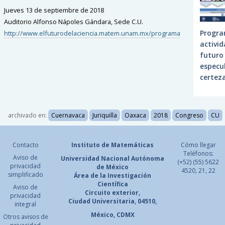
Jueves 13 de septiembre de 2018
Auditorio Alfonso Nápoles Gándara, Sede C.U.
Progra
http://www.elfuturodelaciencia.matem.unam.mx/programa
activid
futuro 
especu
certez
archivado en:
Cuernavaca
Juriquilla
Oaxaca
2018
Congreso
CU
Contacto
Instituto de Matemáticas
Cómo llegar
Teléfonos:
Aviso de
Universidad Nacional
Autónoma
(+52) (55) 5622
privacidad
de México
4520, 21, 22
simplificado
Área de la Investigación
Científica
Aviso de
Circuito exterior,
privacidad
Ciudad Universitaria, 04510,
integral
México, CDMX
Otros avisos de