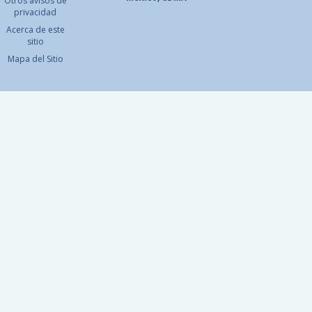
Otros avisos de
privacidad
Acerca de este
sitio
Mapa del Sitio