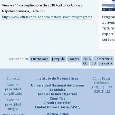
Viernes 14 de septiembre de 2018 Auditorio Alfonso
Nápoles Gándara, Sede C.U.
Progra
http://www.elfuturodelaciencia.matem.unam.mx/programa
activid
futuro 
especu
certez
archivado en:
Cuernavaca
Juriquilla
Oaxaca
2018
Conferencia
CU
CU
Juriquilla
Contacto
Instituto de Matemáticas
Cómo llegar
Teléfonos:
Aviso de
Universidad Nacional
Autónoma
(+52) (55) 5622
privacidad
de México
4520, 21, 22
simplificado
Área de la Investigación
Científica
Aviso de
Circuito exterior,
privacidad
Ciudad Universitaria, 04510,
integral
México, CDMX