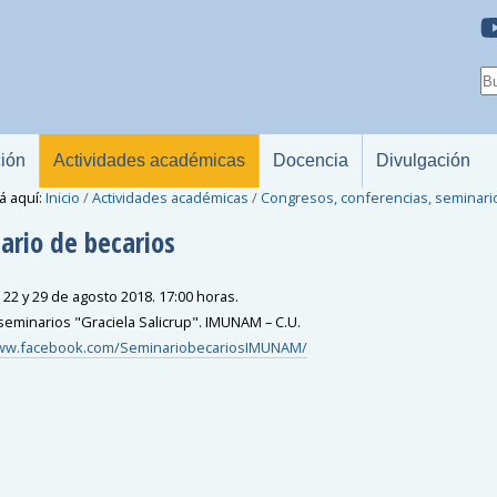
ción
Actividades académicas
Docencia
Divulgación
á aquí:
Inicio
/
Actividades académicas
/
Congresos, conferencias, seminari
ario de becarios
 22 y 29 de agosto 2018. 17:00 horas.
seminarios "Graciela Salicrup". IMUNAM – C.U.
www.facebook.com/SeminariobecariosIMUNAM/