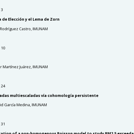
 3
a de Elección y el Lema de Zorn
n Rodríguez Castro, IMUNAM
 10
er Martínez Juárez, IMUNAM
 24
das multiescaladas vía cohomología persistente
vid García Medina, IMUNAM
 31
cation of a non-homogenous Poisson model to study PM2.5 exceeda