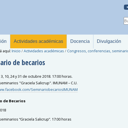
ción
Actividades académicas
Docencia
Divulgación
á aquí:
Inicio
/
Actividades académicas
/
Congresos, conferencias, seminari
ario de becarios
3, 10, 24 y 31 de octubre 2018. 17:00 horas.
seminarios "Graciela Salicrup". IMUNAM – C.U.
www.facebook.com/SeminariobecariosIMUNAM
o de Becarios
2018
seminarios “Graciela Salicrup”. 17:00 horas