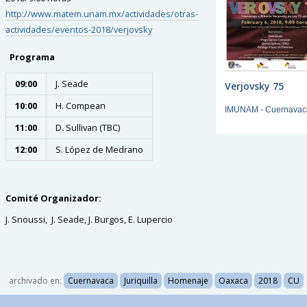
http://www.matem.unam.mx/actividades/otras-
actividades/eventos-2018/verjovsky
Programa
09:00
J. Seade
Verjovsky 75
10:00
H. Compean
IMUNAM - Cuernavac
11:00
D. Sullivan (TBC)
12:00
S. López de Medrano
Comité Organizador:
J. Snoussi, J. Seade, J. Burgos, E. Lupercio
archivado en:
Cuernavaca
Juriquilla
Homenaje
Oaxaca
2018
CU