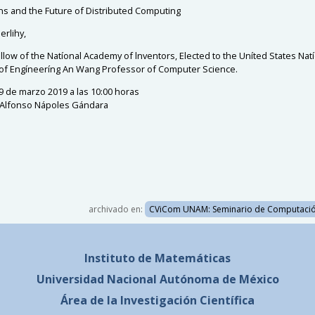
ns and the Future of Distributed Computing
erlihy,
llow of the Natíonal Academy of lnventors, Elected to the Uníted States Nat
f Engíneeríng An Wang Professor of Computer Science.
9 de marzo 2019 a las 10:00 horas
 Alfonso Nápoles Gándara
archivado en:
CViCom UNAM: Seminario de Computaci
Instituto de Matemáticas
Universidad Nacional
Autónoma de México
Área de la Investigación Científica