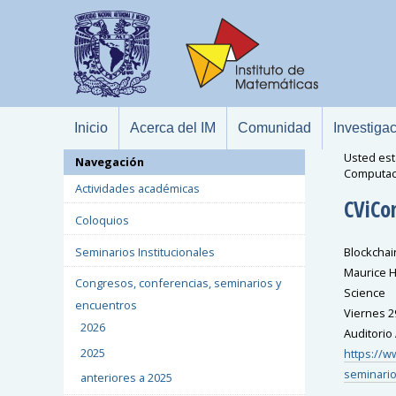
Inicio
Acerca del IM
Comunidad
Investiga
Usted est
Navegación
Computac
Actividades académicas
CViCo
Coloquios
Seminarios Institucionales
Blockchai
Maurice H
Congresos, conferencias, seminarios y
Science
encuentros
Viernes 2
2026
Auditorio
2025
https://w
seminari
anteriores a 2025