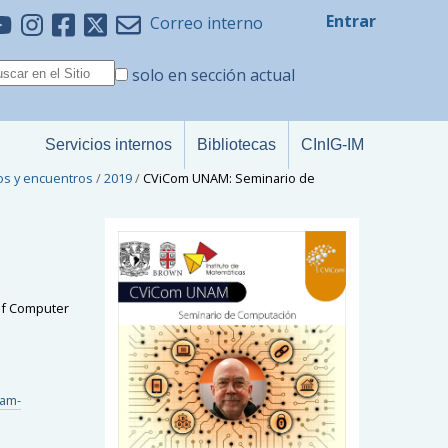
Entrar
Correo interno
solo en sección actual
Servicios internos
Bibliotecas
CInIG-IM
os y encuentros
/
2019
/
CViCom UNAM: Seminario de
 of Computer
nam-