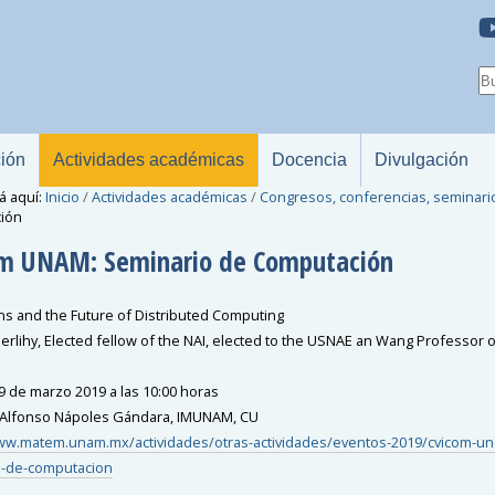
ción
Actividades académicas
Docencia
Divulgación
á aquí:
Inicio
/
Actividades académicas
/
Congresos, conferencias, seminari
ión
m UNAM: Seminario de Computación
ns and the Future of Distributed Computing
erlihy, Elected fellow of the NAI, elected to the USNAE an Wang Professor
9 de marzo 2019 a las 10:00 horas
 Alfonso Nápoles Gándara, IMUNAM, CU
ww.matem.unam.mx/actividades/otras-actividades/eventos-2019/cvicom-u
o-de-computacion