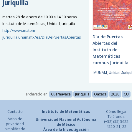
Juriquilla
martes 28 de enero de 10:00 a 14:30 horas
Instituto de Matemáticas, Unidad Juriquila
http://www.matem-
Día de Puertas
juriquilla.unam.mx/es/DiaDePuertasAbiertas
Abiertas del
Instituto de
Matemáticas
campus Juriquilla
IMUNAM, Unidad Juriqui
archivado en:
Cuernavaca
Juriquilla
Oaxaca
2020
CU
Contacto
Instituto de Matemáticas
Cómo llegar
Teléfonos:
Aviso de
Universidad Nacional
Autónoma
(+52) (55) 5622
privacidad
de México
4520, 21, 22
simplificado
Área de la Investigación