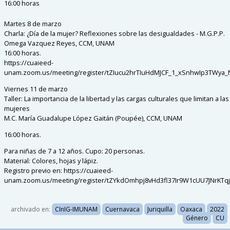
16:00 horas
Martes 8 de marzo
Charla: ¿Día de la mujer? Reflexiones sobre las desigualdades - M.G.P.P.
Omega Vazquez Reyes, CCM, UNAM
16:00 horas.
https://cuaieed-
unam.zoom.us/meeting/register/tZIucu2hrTIuHdMJCF_1_xSnhwIp3TWya_
Viernes 11 de marzo
Taller: La importancia de la libertad y las cargas culturales que limitan a las
mujeres
M.C. María Guadalupe López Gaitán (Poupée), CCM, UNAM
16:00 horas.
Para niñas de 7 a 12 años. Cupo: 20 personas.
Material: Colores, hojas y lápiz.
Registro previo en: https://cuaieed-
unam.zoom.us/meeting/register/tZYkdOmhpj8vHd3fl37Ir9W1cUU7JNrKTq
archivado en:
CInIG-IMUNAM
Cuernavaca
Juriquilla
Oaxaca
2022
Género
CU