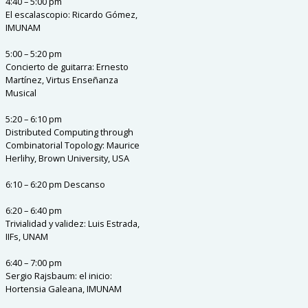
4:40 – 5:00 pm
El escalascopio: Ricardo Gómez,
IMUNAM
5:00 – 5:20 pm
Concierto de guitarra: Ernesto
Martínez, Virtus Enseñanza
Musical
5:20 – 6:10 pm
Distributed Computing through
Combinatorial Topology: Maurice
Herlihy, Brown University, USA
6:10 – 6:20 pm Descanso
6:20 – 6:40 pm
Trivialidad y validez: Luis Estrada,
IIFs, UNAM
6:40 – 7:00 pm
Sergio Rajsbaum: el inicio:
Hortensia Galeana, IMUNAM