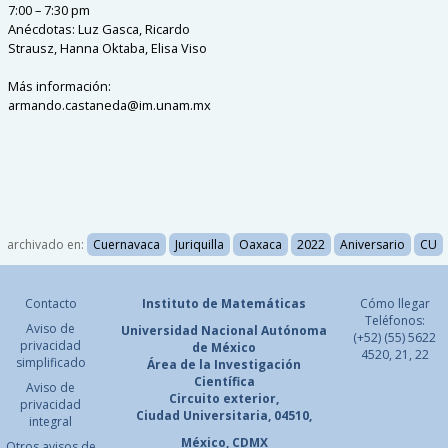
7:00 – 7:30 pm
Anécdotas: Luz Gasca, Ricardo
Strausz, Hanna Oktaba, Elisa Viso
Más información:
armando.castaneda@im.unam.mx
archivado en:
Cuernavaca
Juriquilla
Oaxaca
2022
Aniversario
CU
Contacto
Instituto de Matemáticas
Cómo llegar
Teléfonos:
Aviso de
Universidad Nacional
Autónoma
(+52) (55) 5622
privacidad
de México
4520, 21, 22
simplificado
Área de la Investigación
Científica
Aviso de
Circuito exterior,
privacidad
Ciudad Universitaria, 04510,
integral
México, CDMX
Otros avisos de