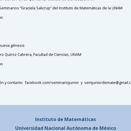
Seminarios “Graciela Salicrup” del Instituto de Matemáticas de la UNAM
as
nueva génesis
uro Quiroz Cabrera, Facultad de Ciencias, UNAM
as
ón y contacto
:
facebook.com/seminariojunior y semjuniordemate@gmail.
Instituto de Matemáticas
Universidad Nacional
Autónoma de México