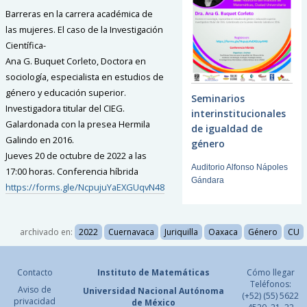
Barreras en la carrera académica de
las mujeres. El caso de la Investigación
Científica-
Ana G. Buquet Corleto, Doctora en
sociología, especialista en estudios de
género y educación superior.
Seminarios
Investigadora titular del CIEG.
interinstitucionales
Galardonada con la presea Hermila
de igualdad de
Galindo en 2016.
género
Jueves 20 de octubre de 2022 a las
Auditorio Alfonso Nápoles
17:00 horas. Conferencia híbrida
Gándara
https://forms.gle/NcpujuYaEXGUqvN48
archivado en:
2022
Cuernavaca
Juriquilla
Oaxaca
Género
CU
Contacto
Instituto de Matemáticas
Cómo llegar
Teléfonos:
Aviso de
Universidad Nacional
Autónoma
(+52) (55) 5622
privacidad
de México