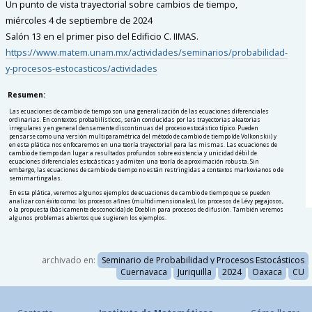
Un punto de vista trayectorial sobre cambios de tiempo,
miércoles 4 de septiembre de 2024
Salón 13 en el primer piso del Edificio C. IIMAS.
https://www.matem.unam.mx/actividades/seminarios/probabilidad-
y-procesos-estocasticos/actividades
Resumen:
Las ecuaciones de cambio de tiempo son una generalización de las ecuaciones diferenciales
ordinarias. En contextos probabilísticos, serán conducidas por las trayectorias aleatorias
irregulares y en general densamente discontinuas del proceso estocástico típico. Pueden
pensarse como una versión multiparamétrica del método de cambio de tiempo (de Volkonskii) y
en esta plática nos enfocaremos en una teoría trayectorial para las mismas. Las ecuaciones de
cambio de tiempo dan lugar a resultados profundos sobre existencia y unicidad débil de
ecuaciones diferenciales estocásticas y admiten una teoría de aproximación robusta. Sin
embargo, las ecuaciones de cambio de tiempo no están restringidas a contextos markovianos o de
semimartingalas.
En esta plática, veremos algunos ejemplos de ecuaciones de cambio de tiempo que se pueden
analizar con éxito como: los procesos afines (multidimensionales), los procesos de Lévy pegajosos,
o la propuesta (básicamente desconocida) de Doeblin para procesos de difusión. También veremos
algunos problemas abiertos que sugieren los ejemplos.
archivado en:
Seminario de Probabilidad y Procesos Estocásticos
Cuernavaca
Juriquilla
2024
Oaxaca
CU