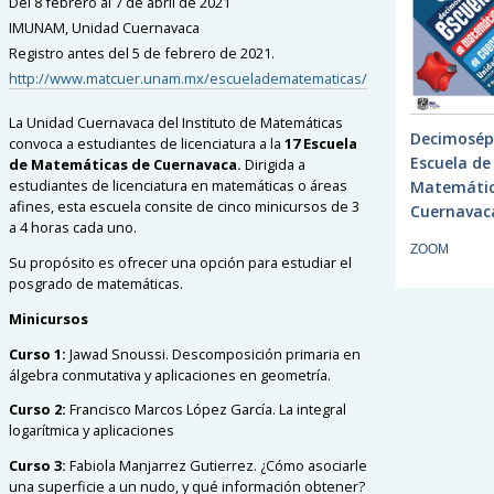
Del 8 febrero al 7 de abril de 2021
IMUNAM, Unidad Cuernavaca
Registro antes del 5 de febrero de 2021.
http://www.matcuer.unam.mx/escueladematematicas/
La Unidad Cuernavaca del Instituto de Matemáticas
Decimosép
convoca a estudiantes de licenciatura a la
17 Escuela
Escuela de
de Matemáticas de Cuernavaca.
Dirigida a
estudiantes de licenciatura en matemáticas o áreas
Matemátic
afines, esta escuela consite de cinco minicursos de 3
Cuernavac
a 4 horas cada uno.
ZOOM
Su propósito es ofrecer una opción para estudiar el
posgrado de matemáticas.
Minicursos
Curso 1:
Jawad Snoussi. Descomposición primaria en
álgebra conmutativa y aplicaciones en geometría.
Curso 2:
Francisco Marcos López García. La integral
logarítmica y aplicaciones
Curso 3:
Fabiola Manjarrez Gutierrez. ¿Cómo asociarle
una superficie a un nudo, y qué información obtener?