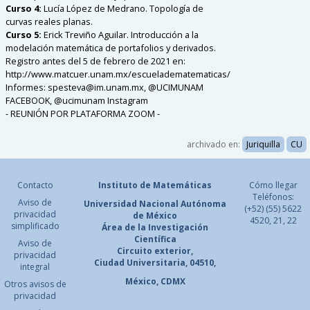
Curso 4:
Lucía López de Medrano. Topología de
curvas reales planas.
Curso 5:
Erick Treviño Aguilar. Introducción a la
modelación matemática de portafolios y derivados.
Registro antes del 5 de febrero de 2021 en:
http://www.matcuer.unam.mx/escueladematematicas/
Informes: spesteva@im.unam.mx, @UCIMUNAM
FACEBOOK, @ucimunam Instagram
- REUNIÓN POR PLATAFORMA ZOOM -
archivado en:
Juriquilla
CU
Contacto
Instituto de Matemáticas
Cómo llegar
Teléfonos:
Aviso de
Universidad Nacional
Autónoma
(+52) (55) 5622
privacidad
de México
4520, 21, 22
simplificado
Área de la Investigación
Científica
Aviso de
Circuito exterior,
privacidad
Ciudad Universitaria, 04510,
integral
México, CDMX
Otros avisos de
privacidad