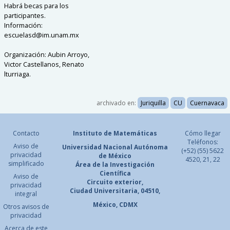
Habrá becas para los
participantes.
Información:
escuelasd@im.unam.mx
Organización: Aubin Arroyo,
Victor Castellanos, Renato
lturriaga.
archivado en:
Juriquilla
CU
Cuernavaca
Contacto
Instituto de Matemáticas
Cómo llegar
Teléfonos:
Aviso de
Universidad Nacional
Autónoma
(+52) (55) 5622
privacidad
de México
4520, 21, 22
simplificado
Área de la Investigación
Científica
Aviso de
Circuito exterior,
privacidad
Ciudad Universitaria, 04510,
integral
México, CDMX
Otros avisos de
privacidad
Acerca de este