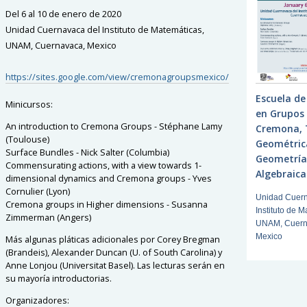
Del 6 al 10 de enero de 2020
Unidad Cuernavaca del Instituto de Matemáticas,
UNAM, Cuernavaca, Mexico
https://sites.google.com/view/cremonagroupsmexico/
Escuela de
Minicursos:
en Grupos
An introduction to Cremona Groups - Stéphane Lamy
Cremona, 
(Toulouse)
Geométric
Surface Bundles - Nick Salter (Columbia)
Geometría
Commensurating actions, with a view towards 1-
Algebraica
dimensional dynamics and Cremona groups - Yves
Cornulier (Lyon)
Unidad Cuern
Cremona groups in Higher dimensions - Susanna
Instituto de M
Zimmerman (Angers)
UNAM, Cuern
Mexico
Más algunas pláticas adicionales por Corey Bregman
(Brandeis), Alexander Duncan (U. of South Carolina) y
Anne Lonjou (Universitat Basel). Las lecturas serán en
su mayoría introductorias.
Organizadores: