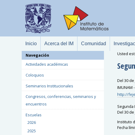
Inicio
Acerca del IM
Comunidad
Investiga
Usted est
Navegación
Segun
Actividades académicas
Coloquios
Del 30 de 
Seminarios Institucionales
IMUNAM - 
http://fej
Congresos, conferencias, seminarios y
encuentros
Segunda E
Del 30 de 
Escuelas
Instituto
2026
Fecha lími
2025