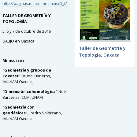
http://paginas.matem.unam.mx/tgt/
TALLER DE GEOMETRÍA Y
TOPOLOGÍA
5, 6 y 7 de octubre de 2016
UABJO en Oaxaca
Taller de Geometría y
Topología, Oaxaca
Minicursos
"Geometría y grupos de
Coxeter"
Bruno Cisneros,
IMUNAM Oaxaca,
"Dimensión cohomológica"
Noé
Bárcenas, CCM, UNAM
"Geometría con
geodésicas",
Pedro Solórzano,
IMUNAM Oaxaca