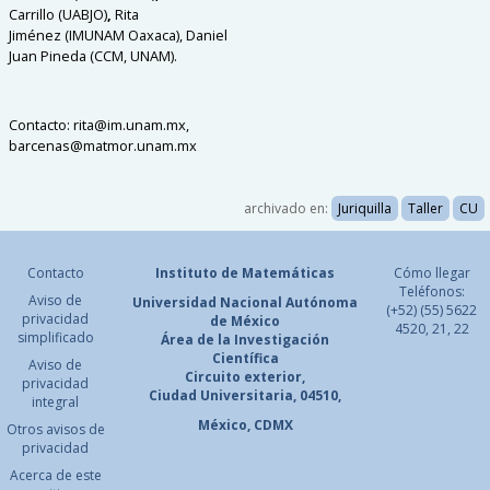
Carrillo
(UABJO)
,
Rita
Jiménez (IMUNAM Oaxaca), Daniel
Juan Pineda (CCM, UNAM).
Contacto: rita@im.unam.mx,
barcenas@matmor.unam.mx
archivado en:
Juriquilla
Taller
CU
Contacto
Instituto de Matemáticas
Cómo llegar
Teléfonos:
Aviso de
Universidad Nacional
Autónoma
(+52) (55) 5622
privacidad
de México
4520, 21, 22
simplificado
Área de la Investigación
Científica
Aviso de
Circuito exterior,
privacidad
Ciudad Universitaria, 04510,
integral
México, CDMX
Otros avisos de
privacidad
Acerca de este