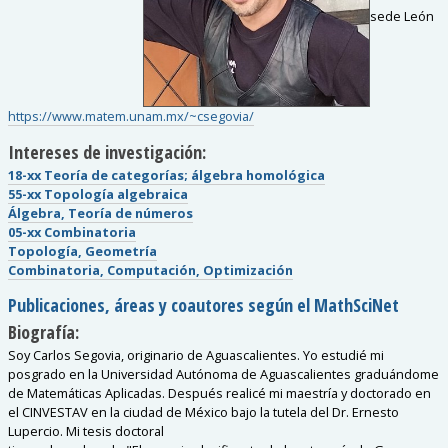
Cubículo
:
4 - UOIM sede León
Sitios Web
https://www.matem.unam.mx/~csegovia/
Intereses de investigación:
18-xx Teoría de categorías; álgebra homológica
55-xx Topología algebraica
Álgebra, Teoría de números
05-xx Combinatoria
Topología, Geometría
Combinatoria, Computación, Optimización
Publicaciones, áreas y coautores según el MathSciNet
Biografía:
Soy Carlos Segovia, originario de Aguascalientes. Yo estudié mi
posgrado en la
Universidad Autónoma de Aguascalientes graduándome
de Matemáticas Aplicadas.
Después realicé mi maestría y doctorado en
el CINVESTAV en la ciudad de
México bajo la tutela del Dr. Ernesto
Lupercio. Mi tesis doctoral