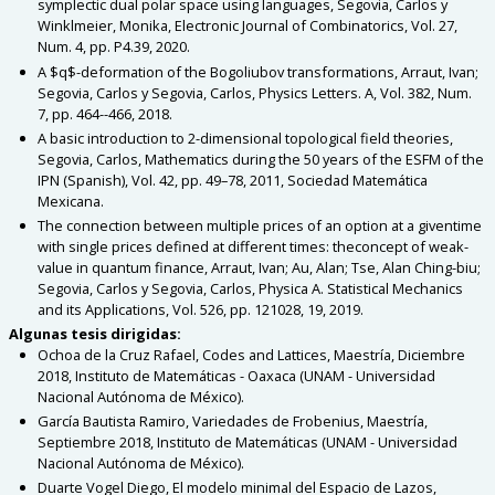
symplectic dual polar space using languages, Segovia, Carlos y
Winklmeier, Monika, Electronic Journal of Combinatorics, Vol. 27,
Num. 4, pp. P4.39, 2020
.
A $q$-deformation of the Bogoliubov transformations, Arraut, Ivan;
Segovia, Carlos y Segovia, Carlos, Physics Letters. A, Vol. 382, Num.
7, pp. 464--466, 2018
.
A basic introduction to 2-dimensional topological field theories,
Segovia, Carlos, Mathematics during the 50 years of the ESFM of the
IPN (Spanish), Vol. 42, pp. 49–78, 2011, Sociedad Matemática
Mexicana
.
The connection between multiple prices of an option at a giventime
with single prices defined at different times: theconcept of weak-
value in quantum finance, Arraut, Ivan; Au, Alan; Tse, Alan Ching-biu;
Segovia, Carlos y Segovia, Carlos, Physica A. Statistical Mechanics
and its Applications, Vol. 526, pp. 121028, 19, 2019
.
Algunas tesis dirigidas
:
Ochoa de la Cruz Rafael, Codes and Lattices, Maestría, Diciembre
2018, Instituto de Matemáticas - Oaxaca (UNAM - Universidad
Nacional Autónoma de México)
.
García Bautista Ramiro, Variedades de Frobenius, Maestría,
Septiembre 2018, Instituto de Matemáticas (UNAM - Universidad
Nacional Autónoma de México)
.
Duarte Vogel Diego, El modelo minimal del Espacio de Lazos,