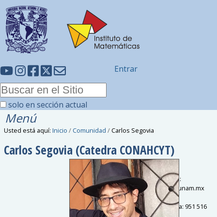
Entrar
solo en sección actual
Menú
Usted está aquí:
Inicio
/
Comunidad
/
Carlos Segovia
Carlos
Segovia
(Catedra CONAHCYT)
Correo electrónico
:
csegovia
@
matem.unam.mx
Sede
:
Oaxaca
Teléfono de oficina
:
951 516
0541 ext. 540