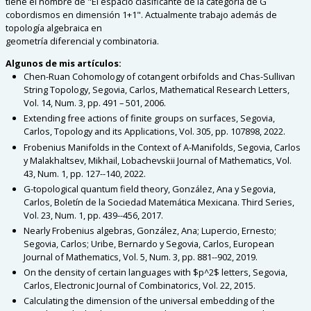
tiene el nombre de "El espacio clasificante de la categoría de G
cobordismos
en dimensión 1+1". Actualmente trabajo además de
topología algebraica en
geometría diferencial y combinatoria.
Algunos de mis artículos
:
Chen-Ruan Cohomology of cotangent orbifolds and Chas-Sullivan
String Topology, Segovia, Carlos, Mathematical Research Letters,
Vol. 14, Num. 3, pp. 491 – 501, 2006
.
Extending free actions of finite groups on surfaces, Segovia,
Carlos, Topology and its Applications, Vol. 305, pp. 107898, 2022
.
Frobenius Manifolds in the Context of A-Manifolds, Segovia, Carlos
y Malakhaltsev, Mikhail, Lobachevskii Journal of Mathematics, Vol.
43, Num. 1, pp. 127--140, 2022
.
G-topological quantum field theory, González, Ana y Segovia,
Carlos, Boletín de la Sociedad Matemática Mexicana. Third Series,
Vol. 23, Num. 1, pp. 439--456, 2017
.
Nearly Frobenius algebras, González, Ana; Lupercio, Ernesto;
Segovia, Carlos; Uribe, Bernardo y Segovia, Carlos, European
Journal of Mathematics, Vol. 5, Num. 3, pp. 881--902, 2019
.
On the density of certain languages with $p^2$ letters, Segovia,
Carlos, Electronic Journal of Combinatorics, Vol. 22, 2015
.
Calculating the dimension of the universal embedding of the