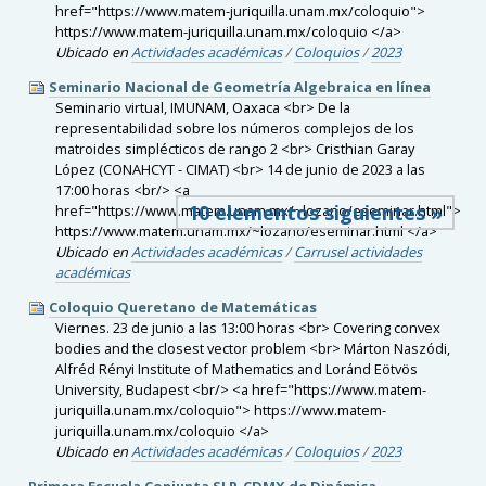
href="https://www.matem-juriquilla.unam.mx/coloquio">
https://www.matem-juriquilla.unam.mx/coloquio </a>
Ubicado en
Actividades académicas
/
Coloquios
/
2023
Seminario Nacional de Geometría Algebraica en línea
Seminario virtual, IMUNAM, Oaxaca <br> De la
representabilidad sobre los números complejos de los
matroides simplécticos de rango 2 <br> Cristhian Garay
López (CONAHCYT - CIMAT) <br> 14 de junio de 2023 a las
17:00 horas <br/> <a
10 elementos siguientes »
href="https://www.matem.unam.mx/~lozano/eseminar.html">
https://www.matem.unam.mx/~lozano/eseminar.html </a>
Ubicado en
Actividades académicas
/
Carrusel actividades
académicas
Coloquio Queretano de Matemáticas
Viernes. 23 de junio a las 13:00 horas <br> Covering convex
bodies and the closest vector problem <br> Márton Naszódi,
Alfréd Rényi Institute of Mathematics and Loránd Eötvös
University, Budapest <br/> <a href="https://www.matem-
juriquilla.unam.mx/coloquio"> https://www.matem-
juriquilla.unam.mx/coloquio </a>
Ubicado en
Actividades académicas
/
Coloquios
/
2023
Primera Escuela Conjunta SLP-CDMX de Dinámica,