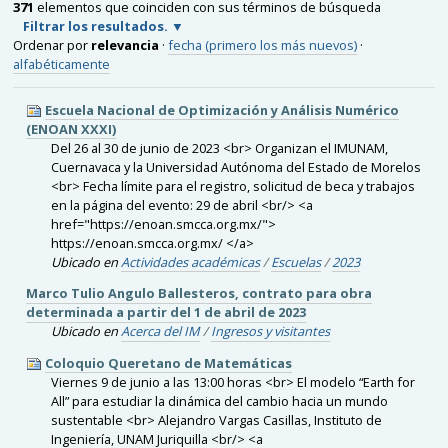
371
elementos que coinciden con sus términos de búsqueda
Filtrar los resultados.
Ordenar por
relevancia
·
fecha (primero los más nuevos)
·
alfabéticamente
Escuela Nacional de Optimización y Análisis Numérico
(ENOAN XXXI)
Del 26 al 30 de junio de 2023 <br> Organizan el IMUNAM,
Cuernavaca y la Universidad Autónoma del Estado de Morelos
<br> Fecha límite para el registro, solicitud de beca y trabajos
en la página del evento: 29 de abril <br/> <a
href="https://enoan.smcca.org.mx/">
https://enoan.smcca.org.mx/ </a>
Ubicado en
Actividades académicas
/
Escuelas
/
2023
Marco Tulio Angulo Ballesteros, contrato para obra
determinada a partir del 1 de abril de 2023
Ubicado en
Acerca del IM
/
Ingresos y visitantes
Coloquio Queretano de Matemáticas
Viernes 9 de junio a las 13:00 horas <br> El modelo “Earth for
All” para estudiar la dinámica del cambio hacia un mundo
sustentable <br> Alejandro Vargas Casillas, Instituto de
Ingeniería, UNAM Juriquilla <br/> <a