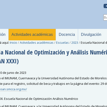
ción
Actividades académicas
Docencia
Divulgación
á aquí:
Inicio
/
Actividades académicas
/
Escuelas
/
2023
/
Escuela Nacional 
la Nacional de Optimización y Análisis Numér
N XXXI)
30 de junio de 2023
 el IMUNAM, Cuernavaca y la Universidad Autónoma del Estado de Morelos
te para el registro, solicitud de beca y trabajos en la página del evento: 29 d
noan.smcca.org.mx/
I. Escuela Nacional de Optimización Análisis Numérico
 el IMUNAM, Cuernavaca y la Universidad Autónoma del Estado de Morelo