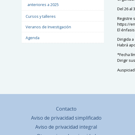
anteriores a 2025
Del 26 al 
Cursos y talleres
Registre 
https://e
Veranos de Investigación
El énfasis
Agenda
Dirigida 
Habrá apo
*Fecha lím
Dirigir 
Auspiciad
Contacto
Aviso de privacidad simplificado
Aviso de privacidad integral