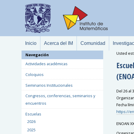
Inicio
Acerca del IM
Comunidad
Investiga
Usted est
Navegación
Escue
Actividades académicas
(ENOA
Coloquios
Seminarios Institucionales
Del 26 al 
Congresos, conferencias, seminarios y
Organizan
encuentros
Fecha lími
https://e
Escuelas
2026
ENOAN XXX
2025
Organizan